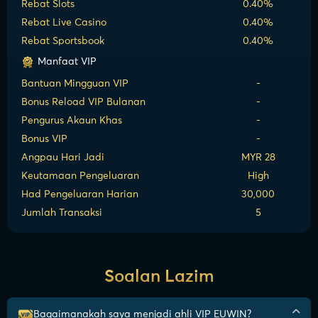
Rebat Slots
0.40%
Rebat Live Casino
0.40%
Rebat Sportsbook
0.40%
Manfaat VIP
Bantuan Mingguan VIP
-
Bonus Reload VIP Bulanan
-
Pengurus Akaun Khas
-
Bonus VIP
-
Angpau Hari Jadi
MYR 28
Keutamaan Pengeluaran
High
Had Pengeluaran Harian
30,000
Jumlah Transaksi
5
Soalan Lazim
Bagaimanakah saya menjadi ahli VIP EUWIN?