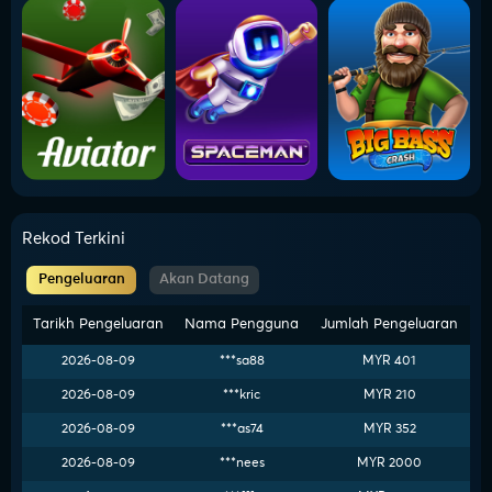
Rekod Terkini
Pengeluaran
Akan Datang
Tarikh Pengeluaran
Nama Pengguna
Jumlah Pengeluaran
2026-08-09
***sa88
MYR 401
2026-08-09
***kric
MYR 210
2026-08-09
***as74
MYR 352
2026-08-09
***nees
MYR 2000