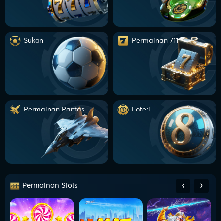
Sukan
Permainan 711
Permainan Pantas
Loteri
‹
›
Permainan Slots