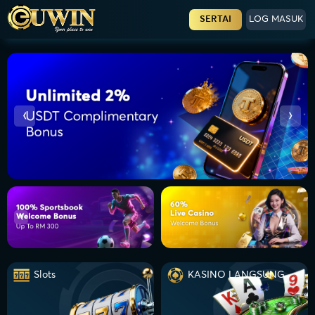
SERTAI
LOG MASUK
‹
›
‹
›
Slots
KASINO LANGSUNG