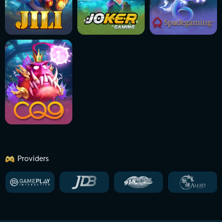
Providers